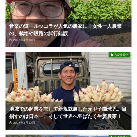
音楽の道→ルッコラが人気の農家に！女性一人農業
の、栽培や販路の試行錯誤
2026年4月16日
六次産業化
地域での起業を志して新規就農した元甲子園球児。目
指すのは日本一、そして世界へ羽ばたく生姜農家！
2026年4月12日