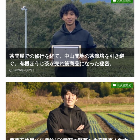
六次産業化
茶問屋での修行を経て、中山間地の茶栽培を引き継
ぐ。有機ほうじ茶が売れ筋商品になった秘密。
2026年4月2日
六次産業化