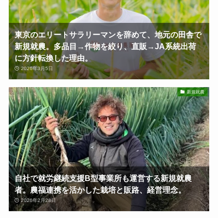
東京のエリートサラリーマンを辞めて、地元の田舎で
新規就農。多品目→作物を絞り、直販→JA系統出荷
に方針転換した理由。
2026年3月5日
新規就農
自社で就労継続支援B型事業所も運営する新規就農
者。農福連携を活かした栽培と販路、経営理念。
2026年2月28日