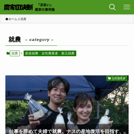
ホーム
就農
就農
– category –
就農
新規就農
女性農業者
親元就農
女性農業者
仕事を辞めて夫婦で就農。ナスの産地復活を目指す、