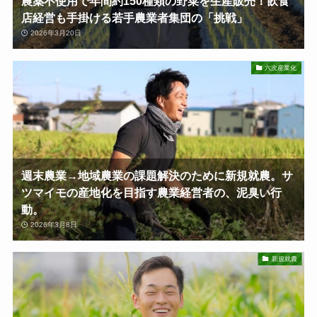
農薬不使用で年間約150種類の野菜を生産販売！飲食
店経営も手掛ける若手農業者集団の「挑戦」
2026年3月20日
六次産業化
週末農業→地域農業の課題解決のために新規就農。サ
ツマイモの産地化を目指す農業経営者の、泥臭い行
動。
2026年3月8日
新規就農