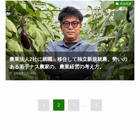
新規就農
農業法人2社に就職→移住して独立新規就農。勢いの
ある若手ナス農家の、農業経営の考え方。
2026年2月19日
1
2
3
...
9