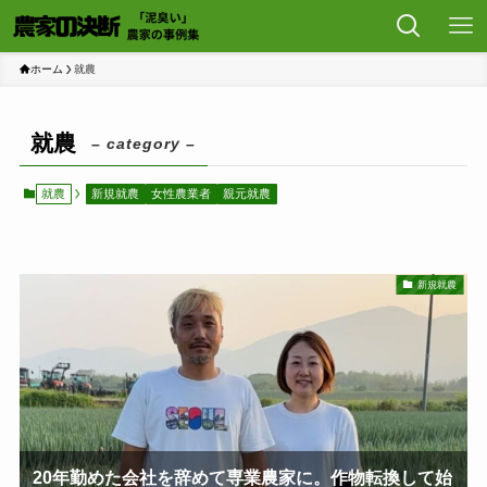
ホーム
就農
就農
– category –
就農
新規就農
女性農業者
親元就農
新規就農
20年勤めた会社を辞めて専業農家に。作物転換して始