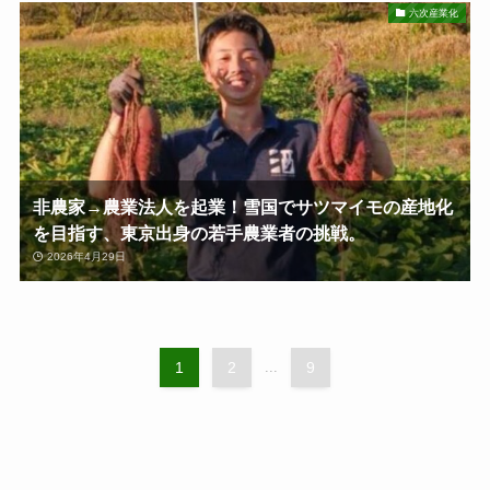
六次産業化
非農家→農業法人を起業！雪国でサツマイモの産地化
を目指す、東京出身の若手農業者の挑戦。
2026年4月29日
1
2
...
9