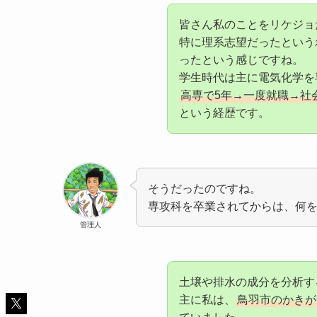
皆さん私のことをリケジョ
特に理系志望だったという
ったという感じですね。
学生時代は主に電気化学を
高専で5年→一度就職→社
という経歴です。
そうだったのですね。
専攻科を卒業されてからは、何
管理人
土壌や排水の成分を分析す
主に私は、
鳥羽市のかきが