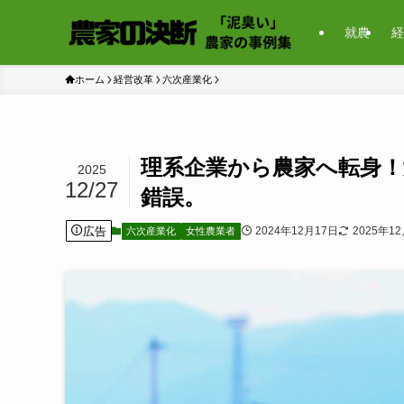
就農
経
ホーム
経営改革
六次産業化
理系企業から農家へ転身！
2025
12/27
錯誤。
広告
2024年12月17日
2025年1
六次産業化
女性農業者