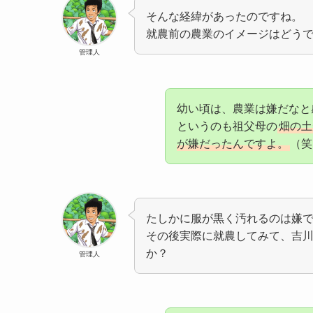
そんな経緯があったのですね。
就農前の農業のイメージはどう
管理人
幼い頃は、農業は嫌だなと
というのも祖父母の
畑の土
が嫌だったんですよ。
（笑
たしかに服が黒く汚れるのは嫌
その後実際に就農してみて、吉
か？
管理人