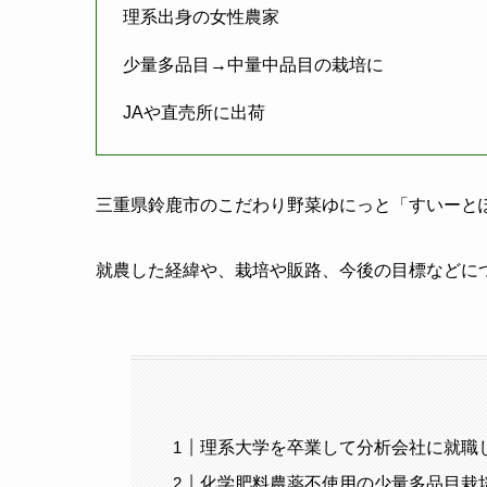
理系出身の女性農家
少量多品目→中量中品目の栽培に
JAや直売所に出荷
三重県鈴鹿市のこだわり野菜ゆにっと「すいーと
就農した経緯や、栽培や販路、今後の目標などに
理系大学を卒業して分析会社に就職
化学肥料農薬不使用の少量多品目栽