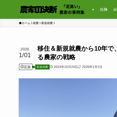
就農
経
ホーム
就農
新規就農
移住＆新規就農から10年
2026
1/01
る農家の戦略
広告
2024年10月24日
2026年1月1日
新規就農