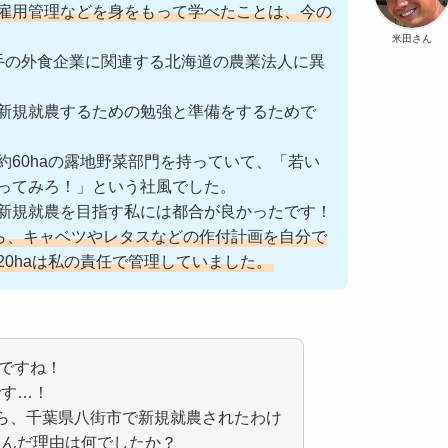
雇用管理などを身をもって学べたことは、今の
米田さん
手の外食企業に関連する北海道の農業法人に異
新規就農するための勉強と準備をするためで
約60haの露地野菜部門を持っていて、「若い
ってみろ！」という社風でした。
新規就農を目指す私には都合が良かったです！
ら、キャベツやレタスなどの作付計画を自分で
20haは私の責任で管理していました。
んですね！
です…！
ら、千葉県八街市で新規就農されたわけ
選んだ理由は何でしたか？