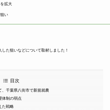
模を拡大
る狙い
入した狙いなどについて取材しました！
目次
て、千葉県八街市で新規就農
理体制の弱点
えた戦略