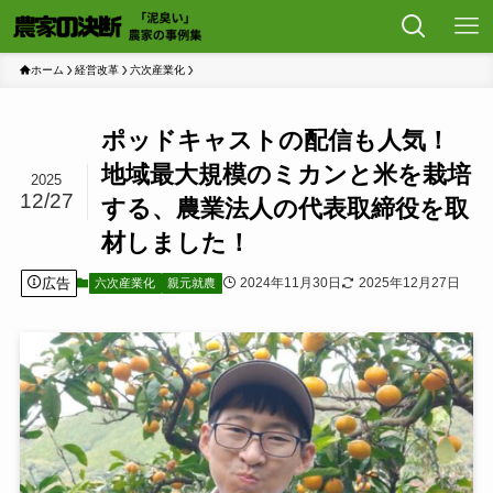
ホーム
経営改革
六次産業化
ポッドキャストの配信も人気！
地域最大規模のミカンと米を栽培
2025
12/27
する、農業法人の代表取締役を取
材しました！
広告
2024年11月30日
2025年12月27日
六次産業化
親元就農