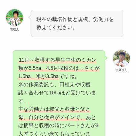
現在の栽培作物と規模、労働力を
教えてください。
管理人
11月～収穫する早生中生のミカン
類が5.5ha、4.5月収穫のはっさくが
伊藤さん
1.5ha、米が3.5ha
ですね。
米の作業委託も、田植えや収穫
諸々合わせて10haほど受けていま
す。
主な労働力は叔父と叔母と父と
母、自分と従弟がメインで、
あと
は摘果と収穫の時にパートさんが3
人ずつくらい来てもらっていま