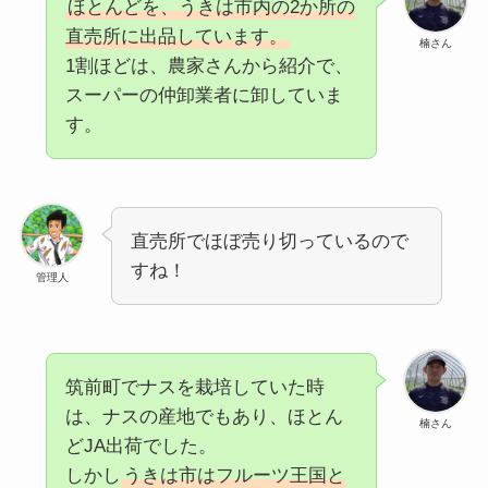
ほとんどを、うきは市内の2か所の
直売所に出品しています。
楠さん
1割ほどは、農家さんから紹介で、
スーパーの仲卸業者に卸していま
す。
直売所でほぼ売り切っているので
すね！
管理人
筑前町でナスを栽培していた時
は、ナスの産地でもあり、ほとん
楠さん
どJA出荷でした。
しかし
うきは市はフルーツ王国と