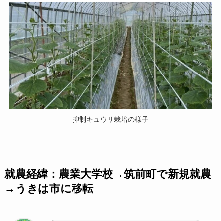
抑制キュウリ栽培の様子
就農経緯：農業大学校→筑前町で新規就農
→うきは市に移転