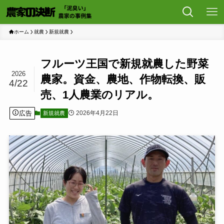
ホーム
就農
新規就農
フルーツ王国で新規就農した野菜
2026
農家。資金、農地、作物転換、販
4/22
売、1人農業のリアル。
広告
2026年4月22日
新規就農