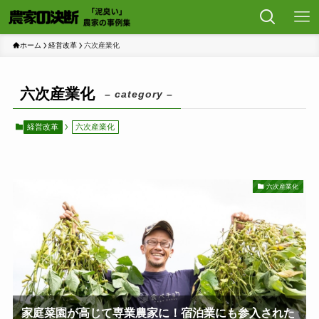
ホーム
経営改革
六次産業化
六次産業化
– category –
経営改革
六次産業化
六次産業化
家庭菜園が高じて専業農家に！宿泊業にも参入された