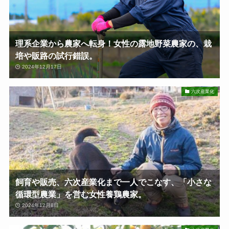
理系企業から農家へ転身！女性の露地野菜農家の、栽
培や販路の試行錯誤。
2024年12月17日
六次産業化
飼育や販売、六次産業化まで一人でこなす、「小さな
循環型農業」を営む女性養鶏農家。
2024年12月8日