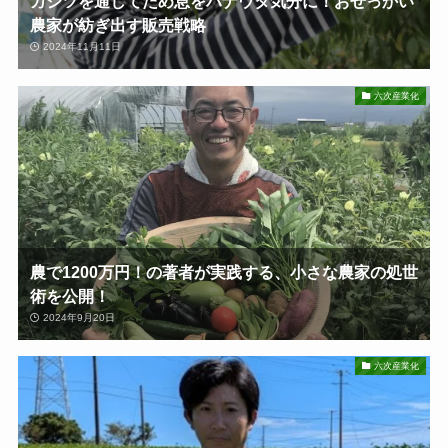
カジツを通してため息をハナウタ気分に！おせっかい
農家が紡ぎ出す販売戦略
2024年11月11日
六次産業化
農で1200万円！の著者が実践する、小さな農家の処世
術を公開！
2024年9月20日
六次産業化