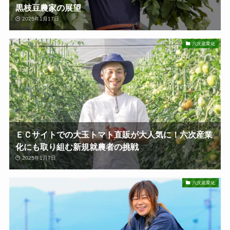
黒枝豆農家の展望
2025年1月17日
六次産業化
ＥＣサイトでの大玉トマト直販が大人気に！六次産業
化にも取り組む新規就農者の挑戦
2025年1月7日
六次産業化