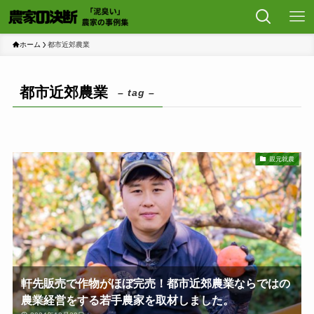
ホーム
都市近郊農業
都市近郊農業
– tag –
親元就農
軒先販売で作物がほぼ完売！都市近郊農業ならではの
農業経営をする若手農家を取材しました。