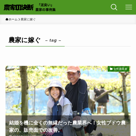
ホーム
農家に嫁ぐ
農家に嫁ぐ
– tag –
女性農業者
結婚を機に全くの無縁だった農業界へ！女性ブドウ農
家の、販売面での改善。