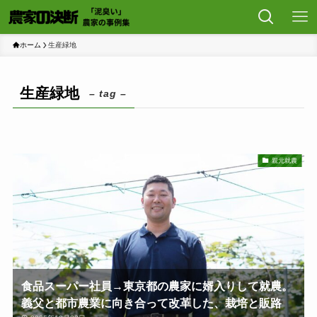
ホーム
生産緑地
生産緑地
– tag –
親元就農
食品スーパー社員→東京都の農家に婿入りして就農。
義父と都市農業に向き合って改革した、栽培と販路