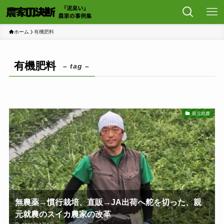
ホーム
有機肥料
有機肥料
– tag –
親元就農
無農薬→慣行栽培、直販→JA出荷へ舵を切った、親
元就農のスイカ農家の改革